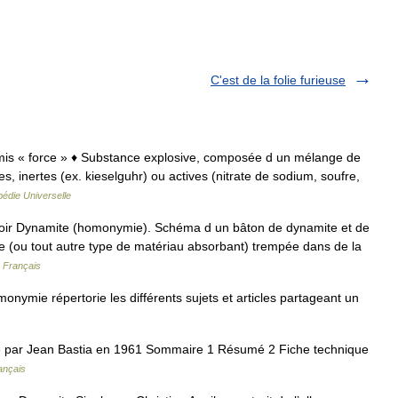
C'est de la folie furieuse
namis « force » ♦ Substance explosive, composée d un mélange de
es, inertes (ex. kieselguhr) ou actives (nitrate de sodium, soufre,
édie Universelle
oir Dynamite (homonymie). Schéma d un bâton de dynamite et de
re (ou tout autre type de matériau absorbant) trempée dans de la
n Français
nymie répertorie les différents sujets et articles partageant un
isé par Jean Bastia en 1961 Sommaire 1 Résumé 2 Fiche technique
ançais