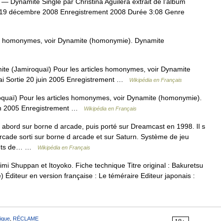
— Dynamite Single par Christina Aguilera extrait de l’album
ie 19 décembre 2008 Enregistrement 2008 Durée 3:08 Genre
es homonymes, voir Dynamite (homonymie). Dynamite
e (Jamiroquaï) Pour les articles homonymes, voir Dynamite
i Sortie 20 juin 2005 Enregistrement …
Wikipédia en Français
uaï) Pour les articles homonymes, voir Dynamite (homonymie).
uin 2005 Enregistrement …
Wikipédia en Français
d abord sur borne d arcade, puis porté sur Dreamcast en 1998. Il s
rcade sorti sur borne d arcade et sur Saturn. Système de jeu
ents de… …
Wikipédia en Français
i Shuppan et Itoyoko. Fiche technique Titre original : Bakuretsu
 Éditeur en version française : Le téméraire Editeur japonais :
ique
,
RÉCLAME