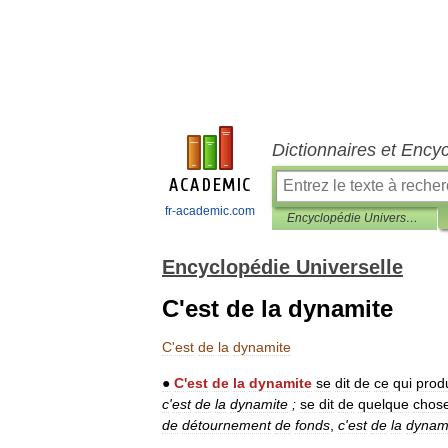
Dictionnaires et Ency
fr-academic.com
Encyclopédie Universelle
Encyclopédie Universelle
C'est de la dynamite
C
'
est
de
la
dynamite
●
C
'
est
de
la
dynamite
se
dit
de
ce
qui
produ
c
'
est
de
la
dynamite
;
se
dit
de
quelque
chos
de
détournement
de
fonds
,
c
'
est
de
la
dynam