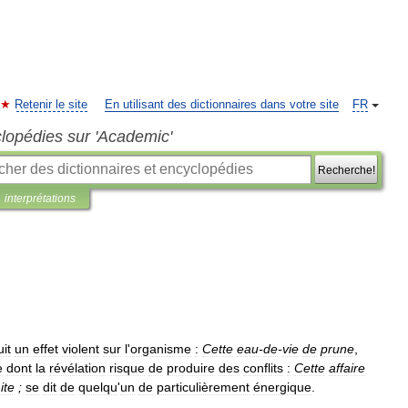
Retenir le site
En utilisant des dictionnaires dans votre site
FR
clopédies sur 'Academic'
Recherche!
interprétations
it
un
effet
violent
sur
l
'
organisme
:
Cette
eau
-
de
-
vie
de
prune
,
e
dont
la
révélation
risque
de
produire
des
conflits
:
Cette
affaire
ite
;
se
dit
de
quelqu
'
un
de
particulièrement
énergique
.