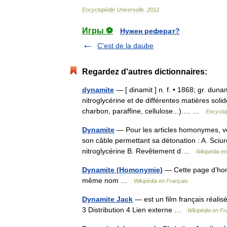
Encyclopédie
Universelle
.
2012
.
Игры ⚽
Нужен реферат?
C'est de la daube
Regardez d'autres dictionnaires:
dynamite
— [ dinamit ] n. f. • 1868; gr. du
nitroglycérine et de différentes matières solid
charbon, paraffine, cellulose...).… …
Encyclop
Dynamite
— Pour les articles homonymes, v
son câble permettant sa détonation : A. Sciu
nitroglycérine B. Revêtement d …
Wikipédia e
Dynamite (Homonymie)
— Cette page d’homo
même nom …
Wikipédia en Français
Dynamite Jack
— est un film français réal
3 Distribution 4 Lien externe …
Wikipédia en Fr